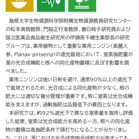
島根大学生物資源科学部附属生物資源教育研究センター
の松本真悟教授、門脇正行准教授、春日純子研究員および
国立医薬品食品衛生研究所の伊藤美千穂生薬部長の研究
グループは、薬用植物として重要な薬用ニンジン（高麗人
参、
Panax ginseng
）の遮光栽培において、窒素施肥量が
葉の光合成機能と根への同化産物蓄積に及ぼす影響を調
べました。
薬用ニンジンは強い日射を避け、通常90％以上の遮光下
で栽培されるため、光合成による同化産物が少なく、根の
肥大には適切な養分管理が重要です。特に窒素は光合成機
能を支えますが、過剰施肥は品質低下の要因となります。
本研究では、約92％遮光下で異なる窒素量を施用し評価
した結果、窒素は光合成能力を高める一方、根への同化産
物の蓄積は高施肥条件で頭打ちになることが分かりまし
た。これは、葉における光合成産物合成能力が高まっても、