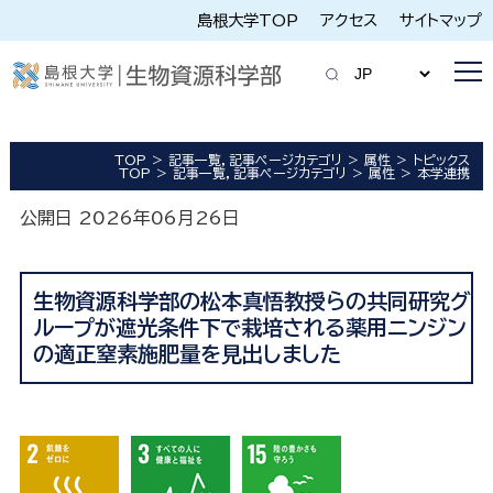
島根大学TOP
アクセス
サイトマップ
TOP
記事一覧，記事ページカテゴリ
属性
トピックス
TOP
記事一覧，記事ページカテゴリ
属性
本学連携
公開日 2026年06月26日
生物資源科学部の松本真悟教授らの共同研究グ
ループが遮光条件下で栽培される薬用ニンジン
の適正窒素施肥量を見出しました