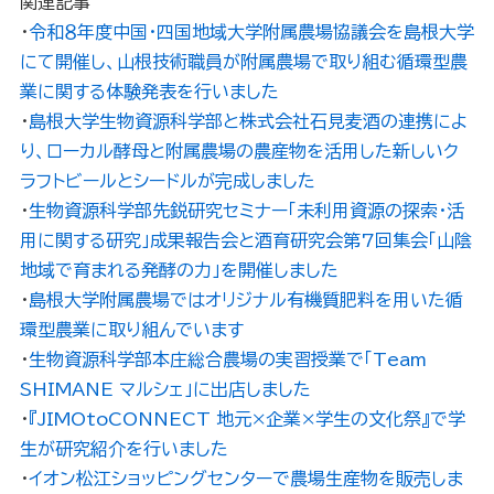
関連記事
・
令和８年度中国・四国地域大学附属農場協議会を島根大学
にて開催し、山根技術職員が附属農場で取り組む循環型農
業に関する体験発表を行いました
・
島根大学生物資源科学部と株式会社石見麦酒の連携によ
り、ローカル酵母と附属農場の農産物を活用した新しいク
ラフトビールとシードルが完成しました
・
生物資源科学部先鋭研究セミナー「未利用資源の探索・活
用に関する研究」成果報告会と酒育研究会第7回集会「山陰
地域で育まれる発酵の力」を開催しました
・
島根大学附属農場ではオリジナル有機質肥料を用いた循
環型農業に取り組んでいます
・
生物資源科学部本庄総合農場の実習授業で「Team
SHIMANE マルシェ」に出店しました
・
『JIMOtoCONNECT 地元×企業×学生の文化祭』で学
生が研究紹介を行いました
・
イオン松江ショッピングセンターで農場生産物を販売しま